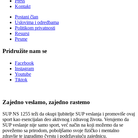
Press
Kontakt
Postani član
Uslovima i odredbama
Politikom privatnosti
Resursi
Pesme
Pridružite nam se
Facebook
Instagram
Youtube
Tiktok
Zajedno veslamo, zajedno rastemo
SUP NS 1255 teži da okupi ljubitelje SUP veslanja i promoviše ovaj
sport kao esencijalan deo aktivnog i zdravog života. Verujemo da
SUP veslanje nije samo sport, već način na koji možemo da se
povežemo sa prirodom, poboljšamo svoje fizičko i mentalno
zdravlje te izgradimo čvrstu i podržavajuću zajednicu.