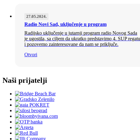
27.05.2024.
Radio Novi Sad, uključenje u program
Radijsko uključenje u jutarnji program radio Novog Sada
je ugostila, sa ciljem da ukratko predstavimo 4. SUP regat
i pozovemo zainteresovane da nam se priključe.
Otvori
Naši prijatelji