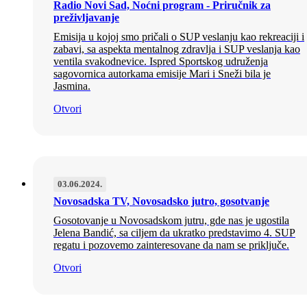
Radio Novi Sad, Noćni program - Priručnik za
preživljavanje
Emisija u kojoj smo pričali o SUP veslanju kao rekreaciji i
zabavi, sa aspekta mentalnog zdravlja i SUP veslanja kao
ventila svakodnevice. Ispred Sportskog udruženja
sagovornica autorkama emisije Mari i Sneži bila je
Jasmina.
Otvori
03.06.2024.
Novosadska TV, Novosadsko jutro, gosotvanje
Gosotovanje u Novosadskom jutru, gde nas je ugostila
Jelena Bandić, sa ciljem da ukratko predstavimo 4. SUP
regatu i pozovemo zainteresovane da nam se priključe.
Otvori