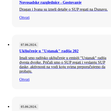
Novosadske razglednice - Gostovanje
Dragan i Ivana su izneli detalje o SUP regati na Dunavu.
Otvori
07.06.2024.
Uključenje u "Ustanak" radija 202
Imali smo radijsko uključenje u emisiji "Ustanak" radija
dvesta dvojke. Pričali smo o SUP regati i veslanju SUP
daske, aktivnosti na vodi koju svima preporučujemo da
probaju.
Otvori
05.06.2024.