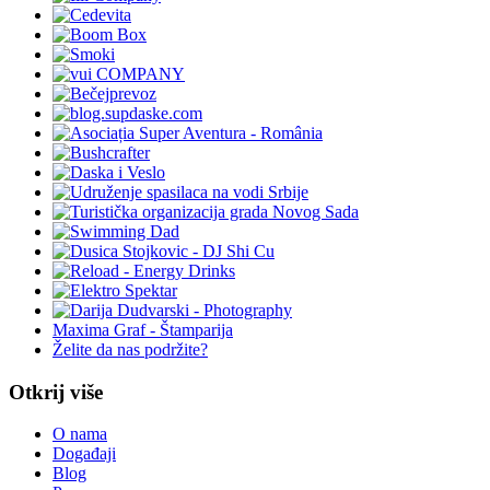
Maxima Graf - Štamparija
Želite da nas podržite?
Otkrij više
O nama
Događaji
Blog